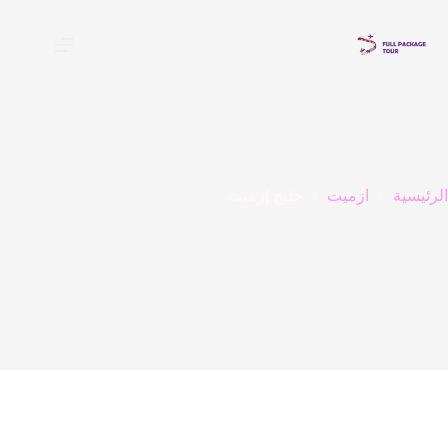
لتجاوز
لى
لمحتوى
الرئيسية
ازميت
خليج إزميت