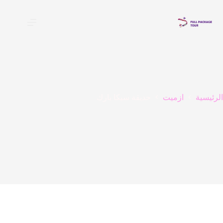
لتجاوز
لى
لمحتوى
الرئيسية
ازميت
حديقة سيكا بارك